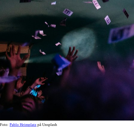
Foto:
Pablo Heimplatz
på Unsplash