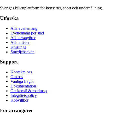
Sveriges biljettplattform för konserter, sport och underhållning.
Utforska
Alla evenemang
Evenemang per stad
Alla arrangörer
Alla artister
Knislinge
Smedjebacken
Support
Kontakta oss
Om oss
Vanliga frågor
Dokumentation
Önskemål & roadmap
Integritetspolicy
Köpvillkor
För arrangörer