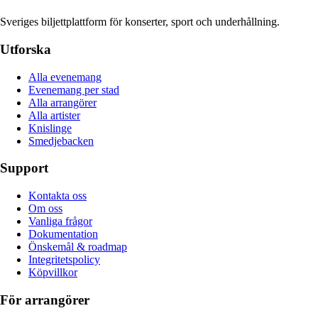
Sveriges biljettplattform för konserter, sport och underhållning.
Utforska
Alla evenemang
Evenemang per stad
Alla arrangörer
Alla artister
Knislinge
Smedjebacken
Support
Kontakta oss
Om oss
Vanliga frågor
Dokumentation
Önskemål & roadmap
Integritetspolicy
Köpvillkor
För arrangörer