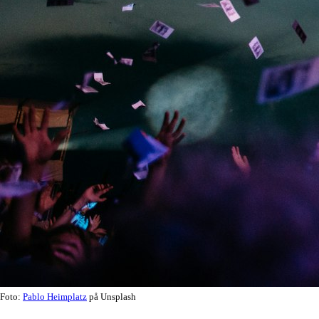
Foto:
Pablo Heimplatz
på Unsplash