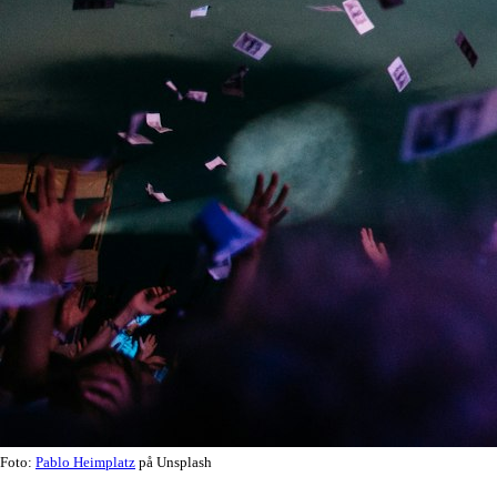
Foto:
Pablo Heimplatz
på Unsplash