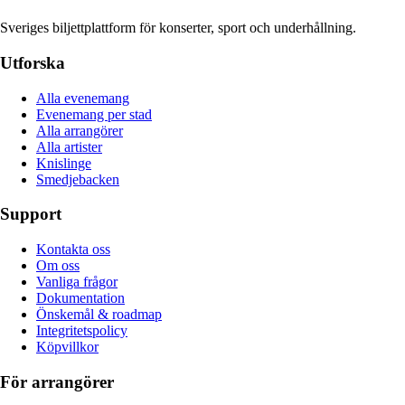
Sveriges biljettplattform för konserter, sport och underhållning.
Utforska
Alla evenemang
Evenemang per stad
Alla arrangörer
Alla artister
Knislinge
Smedjebacken
Support
Kontakta oss
Om oss
Vanliga frågor
Dokumentation
Önskemål & roadmap
Integritetspolicy
Köpvillkor
För arrangörer