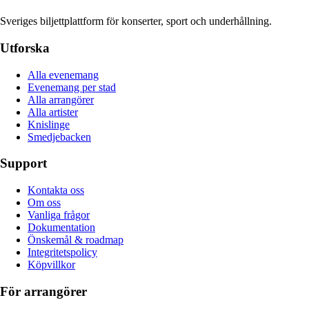
Sveriges biljettplattform för konserter, sport och underhållning.
Utforska
Alla evenemang
Evenemang per stad
Alla arrangörer
Alla artister
Knislinge
Smedjebacken
Support
Kontakta oss
Om oss
Vanliga frågor
Dokumentation
Önskemål & roadmap
Integritetspolicy
Köpvillkor
För arrangörer