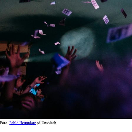
Foto:
Pablo Heimplatz
på Unsplash