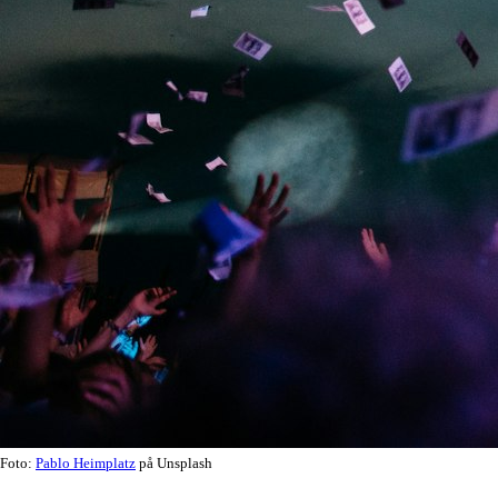
Foto:
Pablo Heimplatz
på Unsplash