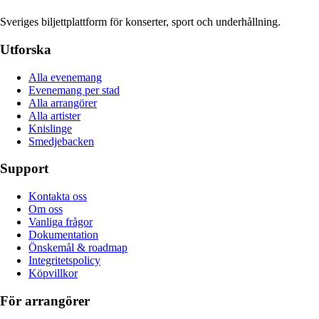
Sveriges biljettplattform för konserter, sport och underhållning.
Utforska
Alla evenemang
Evenemang per stad
Alla arrangörer
Alla artister
Knislinge
Smedjebacken
Support
Kontakta oss
Om oss
Vanliga frågor
Dokumentation
Önskemål & roadmap
Integritetspolicy
Köpvillkor
För arrangörer