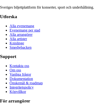
Sveriges biljettplattform för konserter, sport och underhållning.
Utforska
Alla evenemang
Evenemang per stad
Alla arrangörer
Alla artister
Knislinge
Smedjebacken
Support
Kontakta oss
Om oss
Vanliga frågor
Dokumentation
Önskemål & roadmap
Integritetspolicy
Köpvillkor
För arrangörer