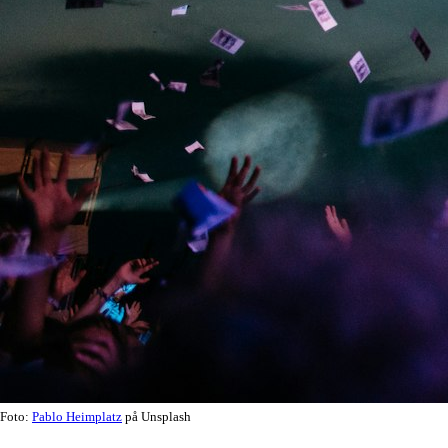
Foto:
Pablo Heimplatz
på Unsplash