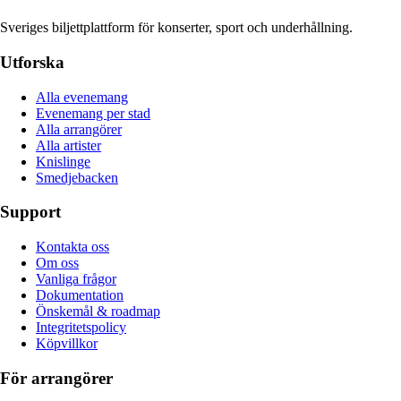
Sveriges biljettplattform för konserter, sport och underhållning.
Utforska
Alla evenemang
Evenemang per stad
Alla arrangörer
Alla artister
Knislinge
Smedjebacken
Support
Kontakta oss
Om oss
Vanliga frågor
Dokumentation
Önskemål & roadmap
Integritetspolicy
Köpvillkor
För arrangörer