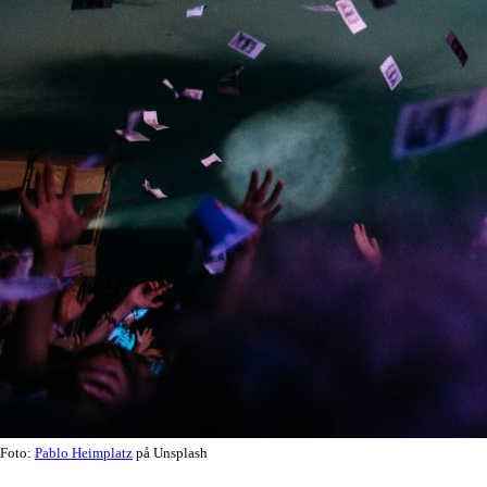
Foto:
Pablo Heimplatz
på Unsplash