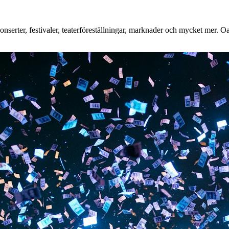
erter, festivaler, teaterföreställningar, marknader och mycket mer. Oavs