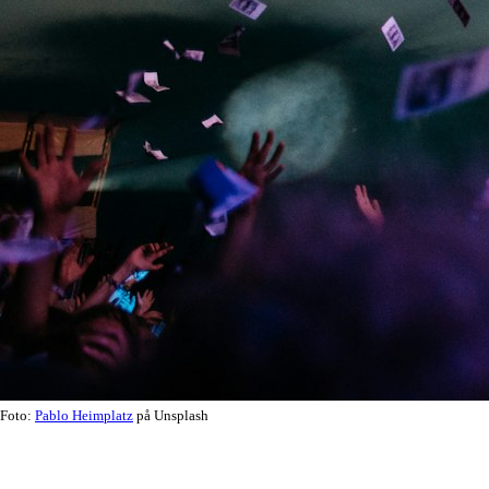
Foto:
Pablo Heimplatz
på Unsplash