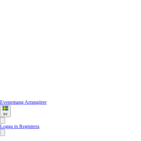
Evenemang
Arrangörer
sv
Logga in
Registrera