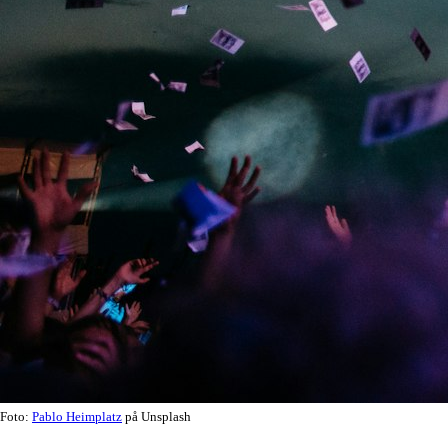
Foto:
Pablo Heimplatz
på Unsplash