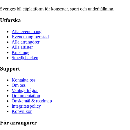
Sveriges biljettplattform för konserter, sport och underhållning.
Utforska
Alla evenemang
Evenemang per stad
Alla arrangörer
Alla artister
Knislinge
Smedjebacken
Support
Kontakta oss
Om oss
Vanliga frågor
Dokumentation
Önskemål & roadmap
Integritetspolicy
Köpvillkor
För arrangörer