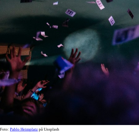
Foto:
Pablo Heimplatz
på Unsplash