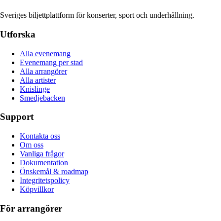
Sveriges biljettplattform för konserter, sport och underhållning.
Utforska
Alla evenemang
Evenemang per stad
Alla arrangörer
Alla artister
Knislinge
Smedjebacken
Support
Kontakta oss
Om oss
Vanliga frågor
Dokumentation
Önskemål & roadmap
Integritetspolicy
Köpvillkor
För arrangörer