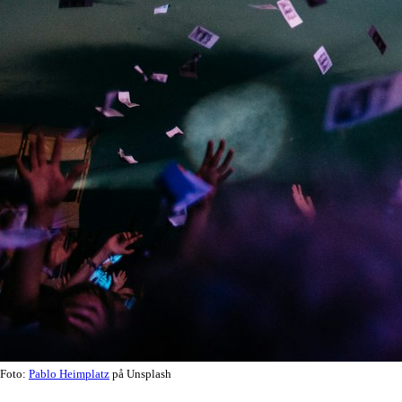
Foto:
Pablo Heimplatz
på Unsplash