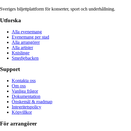
Sveriges biljettplattform för konserter, sport och underhållning.
Utforska
Alla evenemang
Evenemang per stad
Alla arrangörer
Alla artister
Knislinge
Smedjebacken
Support
Kontakta oss
Om oss
Vanliga frågor
Dokumentation
Önskemål & roadmap
Integritetspolicy
Köpvillkor
För arrangörer