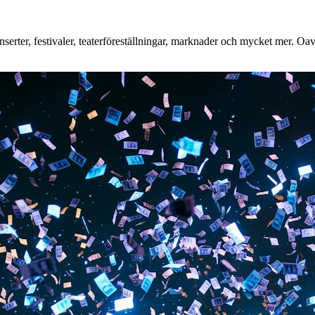
rter, festivaler, teaterföreställningar, marknader och mycket mer. Oavse