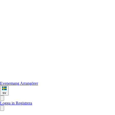
Evenemang
Arrangörer
sv
Logga in
Registrera