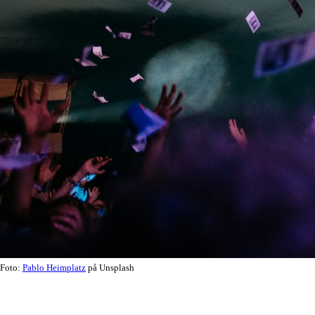
Foto:
Pablo Heimplatz
på Unsplash