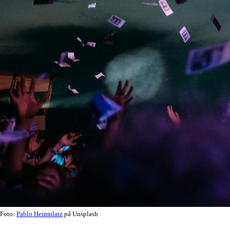
Foto:
Pablo Heimplatz
på Unsplash