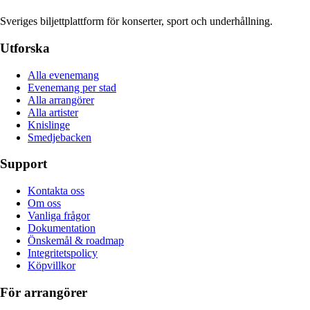
Sveriges biljettplattform för konserter, sport och underhållning.
Utforska
Alla evenemang
Evenemang per stad
Alla arrangörer
Alla artister
Knislinge
Smedjebacken
Support
Kontakta oss
Om oss
Vanliga frågor
Dokumentation
Önskemål & roadmap
Integritetspolicy
Köpvillkor
För arrangörer