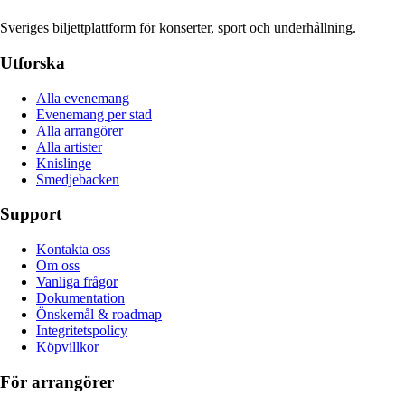
Sveriges biljettplattform för konserter, sport och underhållning.
Utforska
Alla evenemang
Evenemang per stad
Alla arrangörer
Alla artister
Knislinge
Smedjebacken
Support
Kontakta oss
Om oss
Vanliga frågor
Dokumentation
Önskemål & roadmap
Integritetspolicy
Köpvillkor
För arrangörer