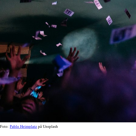
Foto:
Pablo Heimplatz
på Unsplash