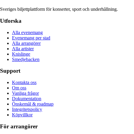
Sveriges biljettplattform för konserter, sport och underhållning.
Utforska
Alla evenemang
Evenemang per stad
Alla arrangörer
Alla artister
Knislinge
Smedjebacken
Support
Kontakta oss
Om oss
Vanliga frågor
Dokumentation
Önskemål & roadmap
Integritetspolicy
Köpvillkor
För arrangörer