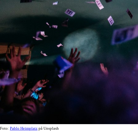
Foto:
Pablo Heimplatz
på Unsplash