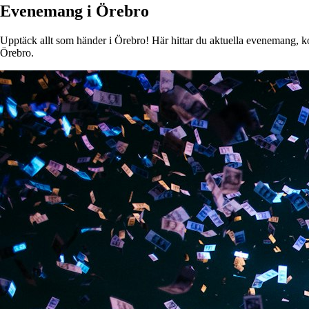
Evenemang i Örebro
Upptäck allt som händer i Örebro! Här hittar du aktuella evenemang, kons
Örebro.