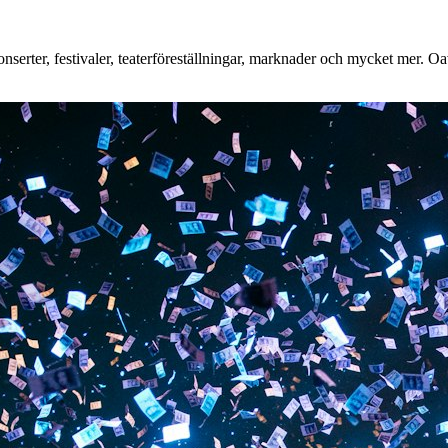
erter, festivaler, teaterföreställningar, marknader och mycket mer. Oavs