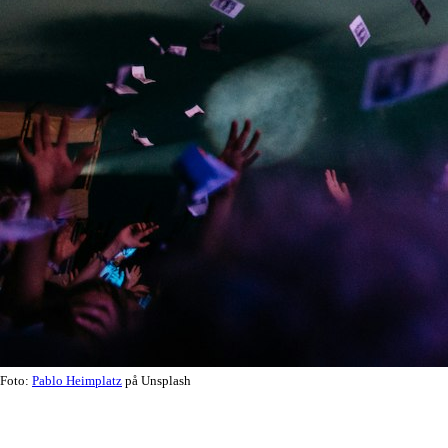
Foto:
Pablo Heimplatz
på Unsplash