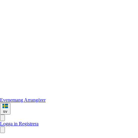
Evenemang
Arrangörer
sv
Logga in
Registrera