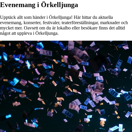
Evenemang i Örkelljunga
Upptäck allt som händer i Örkelljunga! Här hittar du aktuella
evenemang, konserter, festivaler, teaterföreställningar, marknader och
mycket mer. Oavsett om du är lokalbo eller besökare finns det alltid
något att uppleva i Örkelljunga.