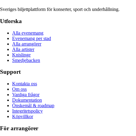
Sveriges biljettplattform för konserter, sport och underhållning.
Utforska
Alla evenemang
Evenemang per stad
Alla arrangörer
Alla artister
Knislinge
Smedjebacken
Support
Kontakta oss
Om oss
Vanliga frågor
Dokumentation
Önskemål & roadmap
Integritetspolicy
Köpvillkor
För arrangörer