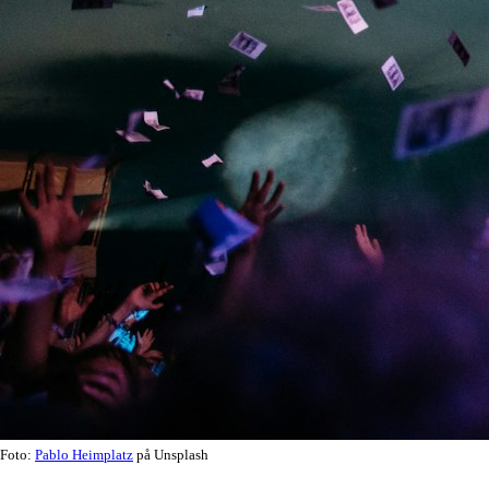
Foto:
Pablo Heimplatz
på Unsplash