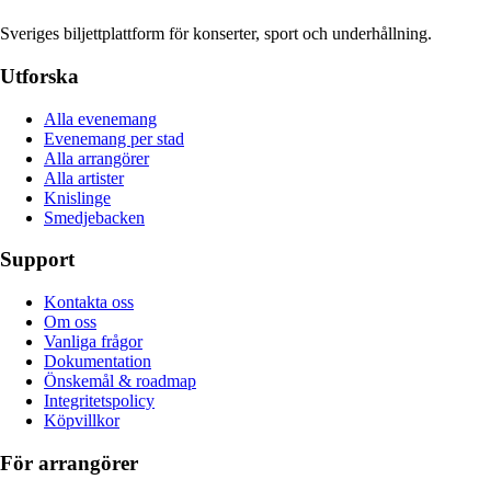
Sveriges biljettplattform för konserter, sport och underhållning.
Utforska
Alla evenemang
Evenemang per stad
Alla arrangörer
Alla artister
Knislinge
Smedjebacken
Support
Kontakta oss
Om oss
Vanliga frågor
Dokumentation
Önskemål & roadmap
Integritetspolicy
Köpvillkor
För arrangörer