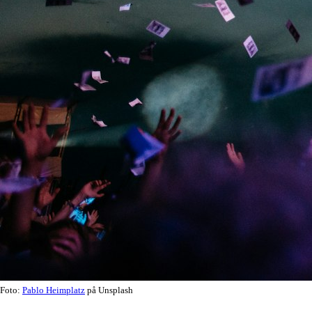
Foto:
Pablo Heimplatz
på Unsplash