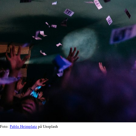
Foto:
Pablo Heimplatz
på Unsplash