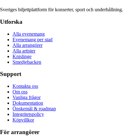
Sveriges biljettplattform för konserter, sport och underhållning.
Utforska
Alla evenemang
Evenemang per stad
Alla arrangörer
Alla artister
Knislinge
Smedjebacken
Support
Kontakta oss
Om oss
Vanliga frågor
Dokumentation
Önskemål & roadmap
Integritetspolicy
Köpvillkor
För arrangörer