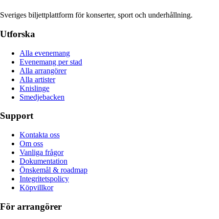
Sveriges biljettplattform för konserter, sport och underhållning.
Utforska
Alla evenemang
Evenemang per stad
Alla arrangörer
Alla artister
Knislinge
Smedjebacken
Support
Kontakta oss
Om oss
Vanliga frågor
Dokumentation
Önskemål & roadmap
Integritetspolicy
Köpvillkor
För arrangörer