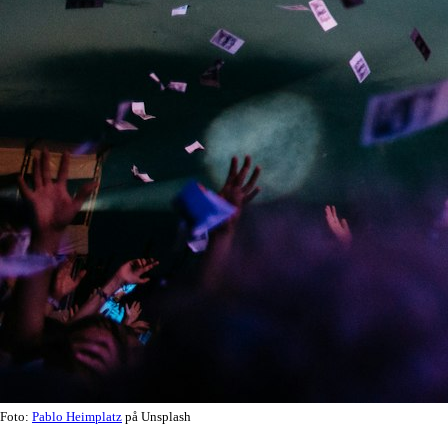
Foto:
Pablo Heimplatz
på Unsplash