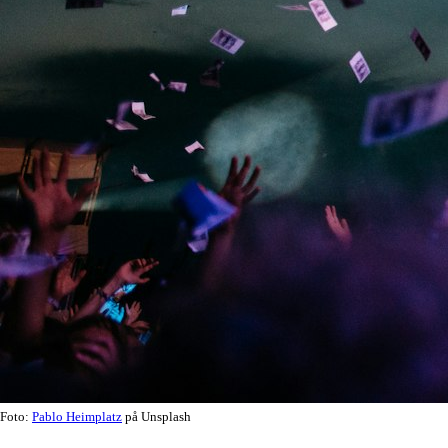
Foto:
Pablo Heimplatz
på Unsplash