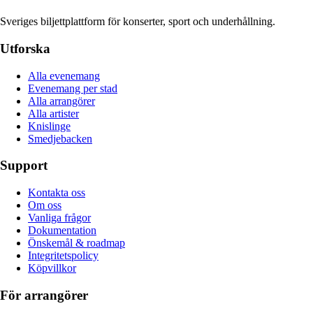
Sveriges biljettplattform för konserter, sport och underhållning.
Utforska
Alla evenemang
Evenemang per stad
Alla arrangörer
Alla artister
Knislinge
Smedjebacken
Support
Kontakta oss
Om oss
Vanliga frågor
Dokumentation
Önskemål & roadmap
Integritetspolicy
Köpvillkor
För arrangörer