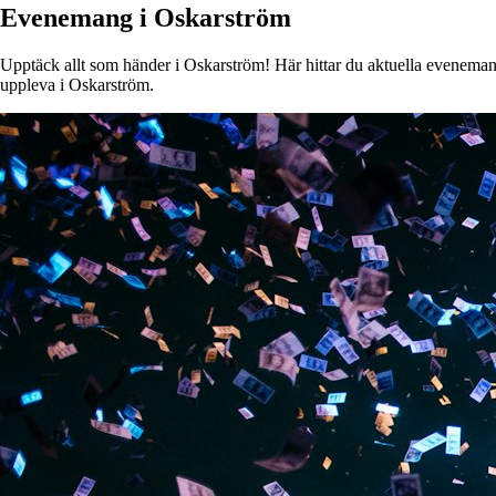
Evenemang i Oskarström
Upptäck allt som händer i Oskarström! Här hittar du aktuella evenemang, 
uppleva i Oskarström.