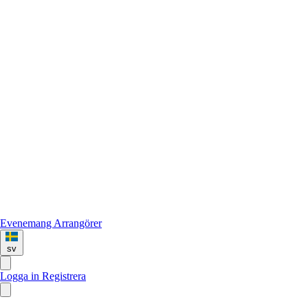
Evenemang
Arrangörer
sv
Logga in
Registrera