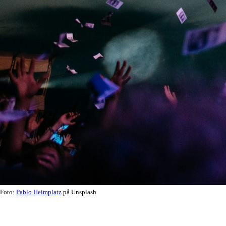
Foto:
Pablo Heimplatz
på Unsplash