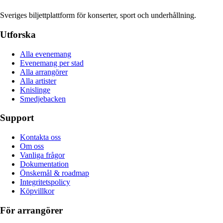
Sveriges biljettplattform för konserter, sport och underhållning.
Utforska
Alla evenemang
Evenemang per stad
Alla arrangörer
Alla artister
Knislinge
Smedjebacken
Support
Kontakta oss
Om oss
Vanliga frågor
Dokumentation
Önskemål & roadmap
Integritetspolicy
Köpvillkor
För arrangörer