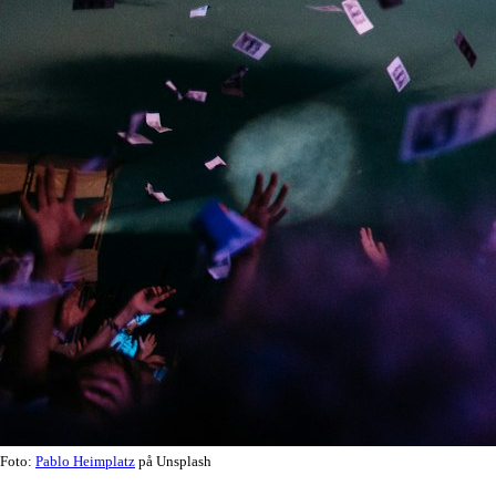
Foto:
Pablo Heimplatz
på Unsplash