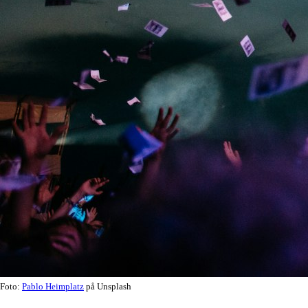
Foto:
Pablo Heimplatz
på Unsplash