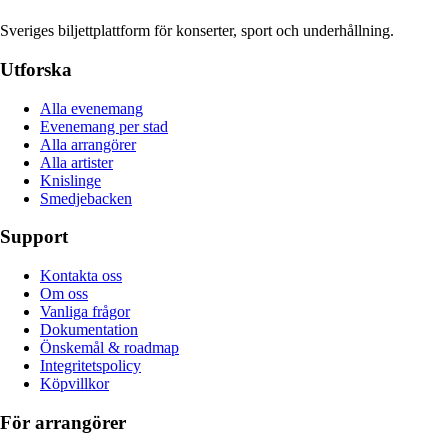
Sveriges biljettplattform för konserter, sport och underhållning.
Utforska
Alla evenemang
Evenemang per stad
Alla arrangörer
Alla artister
Knislinge
Smedjebacken
Support
Kontakta oss
Om oss
Vanliga frågor
Dokumentation
Önskemål & roadmap
Integritetspolicy
Köpvillkor
För arrangörer