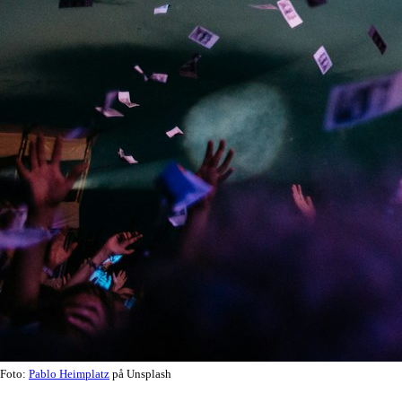
Foto:
Pablo Heimplatz
på Unsplash