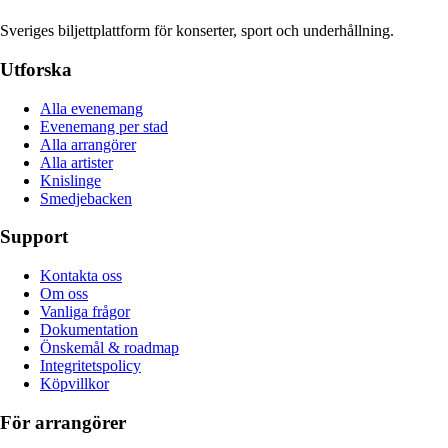
Sveriges biljettplattform för konserter, sport och underhållning.
Utforska
Alla evenemang
Evenemang per stad
Alla arrangörer
Alla artister
Knislinge
Smedjebacken
Support
Kontakta oss
Om oss
Vanliga frågor
Dokumentation
Önskemål & roadmap
Integritetspolicy
Köpvillkor
För arrangörer