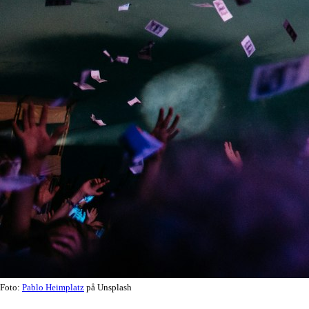
Foto:
Pablo Heimplatz
på Unsplash