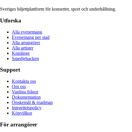
Sveriges biljettplattform för konserter, sport och underhållning.
Utforska
Alla evenemang
Evenemang per stad
Alla arrangörer
Alla artister
Knislinge
Smedjebacken
Support
Kontakta oss
Om oss
Vanliga frågor
Dokumentation
Önskemål & roadmap
Integritetspolicy
Köpvillkor
För arrangörer