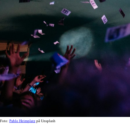
Foto:
Pablo Heimplatz
på Unsplash