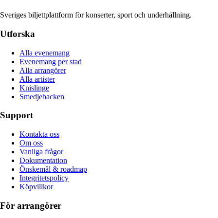
Sveriges biljettplattform för konserter, sport och underhållning.
Utforska
Alla evenemang
Evenemang per stad
Alla arrangörer
Alla artister
Knislinge
Smedjebacken
Support
Kontakta oss
Om oss
Vanliga frågor
Dokumentation
Önskemål & roadmap
Integritetspolicy
Köpvillkor
För arrangörer