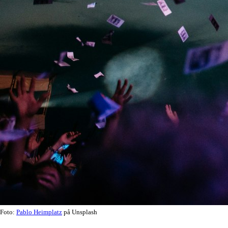
Foto:
Pablo Heimplatz
på Unsplash