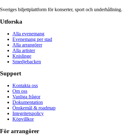
Sveriges biljettplattform för konserter, sport och underhållning.
Utforska
Alla evenemang
Evenemang per stad
Alla arrangörer
Alla artister
Knislinge
Smedjebacken
Support
Kontakta oss
Om oss
Vanliga frågor
Dokumentation
Önskemål & roadmap
Integritetspolicy
Köpvillkor
För arrangörer