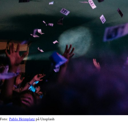
Foto:
Pablo Heimplatz
på Unsplash