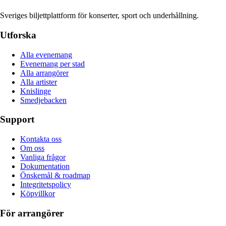
Sveriges biljettplattform för konserter, sport och underhållning.
Utforska
Alla evenemang
Evenemang per stad
Alla arrangörer
Alla artister
Knislinge
Smedjebacken
Support
Kontakta oss
Om oss
Vanliga frågor
Dokumentation
Önskemål & roadmap
Integritetspolicy
Köpvillkor
För arrangörer