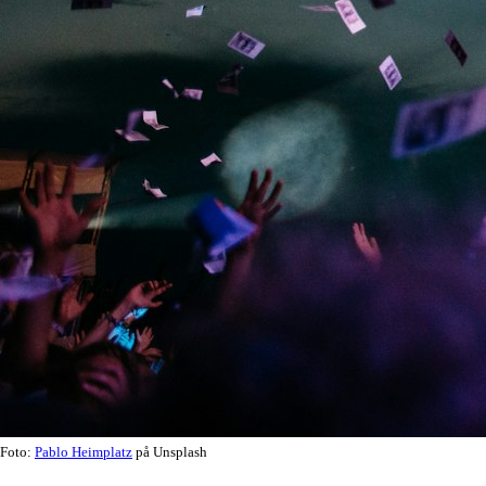
Foto:
Pablo Heimplatz
på Unsplash