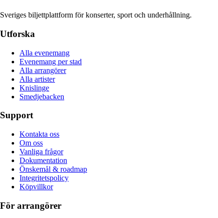
Sveriges biljettplattform för konserter, sport och underhållning.
Utforska
Alla evenemang
Evenemang per stad
Alla arrangörer
Alla artister
Knislinge
Smedjebacken
Support
Kontakta oss
Om oss
Vanliga frågor
Dokumentation
Önskemål & roadmap
Integritetspolicy
Köpvillkor
För arrangörer