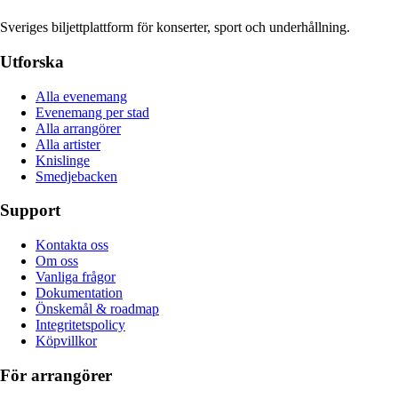
Sveriges biljettplattform för konserter, sport och underhållning.
Utforska
Alla evenemang
Evenemang per stad
Alla arrangörer
Alla artister
Knislinge
Smedjebacken
Support
Kontakta oss
Om oss
Vanliga frågor
Dokumentation
Önskemål & roadmap
Integritetspolicy
Köpvillkor
För arrangörer