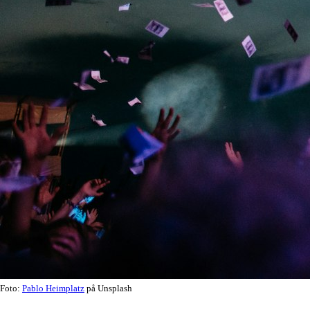
Foto:
Pablo Heimplatz
på Unsplash