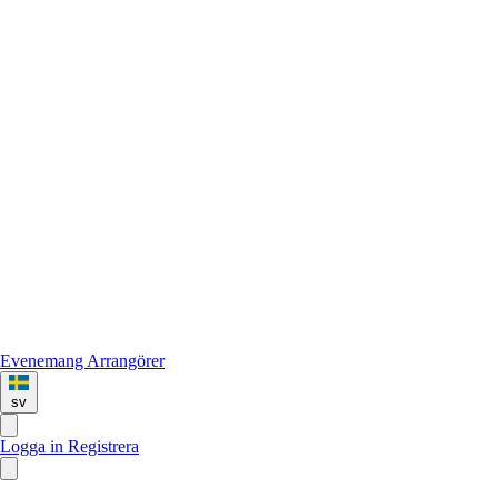
Evenemang
Arrangörer
sv
Logga in
Registrera