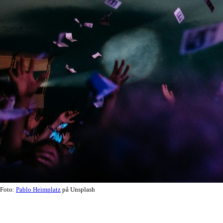
Foto:
Pablo Heimplatz
på Unsplash