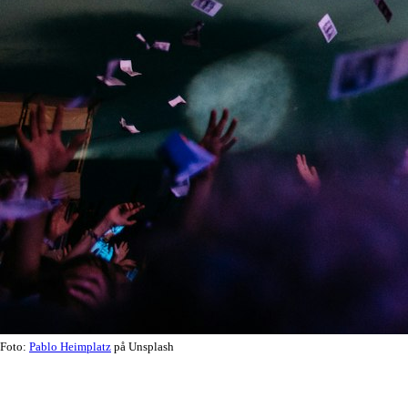
Foto:
Pablo Heimplatz
på Unsplash