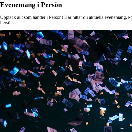
Evenemang i Persön
Upptäck allt som händer i Persön! Här hittar du aktuella evenemang, kons
Persön.