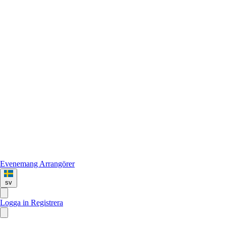
Evenemang
Arrangörer
sv
Logga in
Registrera