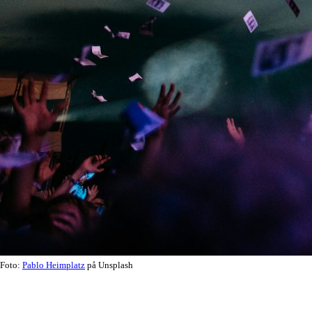
Foto:
Pablo Heimplatz
på Unsplash