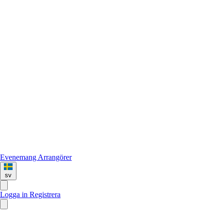
Evenemang
Arrangörer
sv
Logga in
Registrera