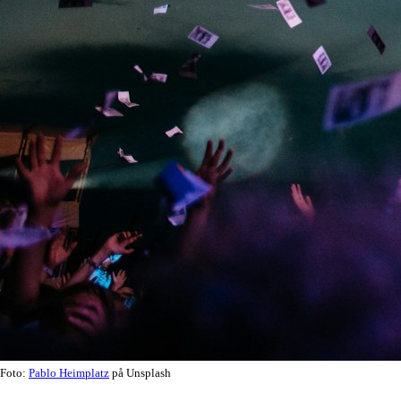
Foto:
Pablo Heimplatz
på Unsplash