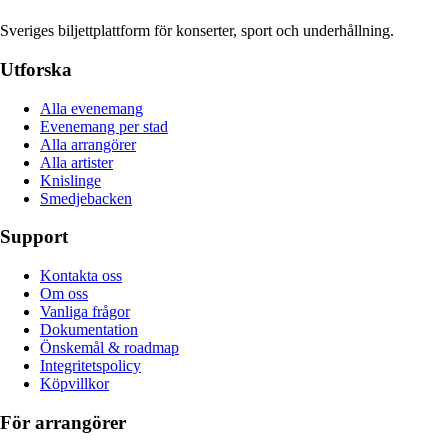
Sveriges biljettplattform för konserter, sport och underhållning.
Utforska
Alla evenemang
Evenemang per stad
Alla arrangörer
Alla artister
Knislinge
Smedjebacken
Support
Kontakta oss
Om oss
Vanliga frågor
Dokumentation
Önskemål & roadmap
Integritetspolicy
Köpvillkor
För arrangörer