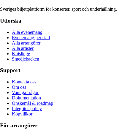
Sveriges biljettplattform för konserter, sport och underhållning.
Utforska
Alla evenemang
Evenemang per stad
Alla arrangörer
Alla artister
Knislinge
Smedjebacken
Support
Kontakta oss
Om oss
Vanliga frågor
Dokumentation
Önskemål & roadmap
Integritetspolicy
Köpvillkor
För arrangörer