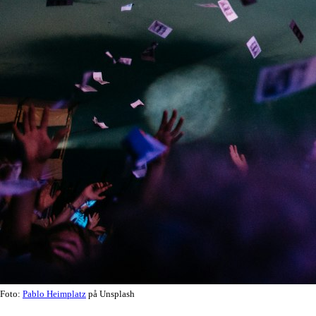
Foto:
Pablo Heimplatz
på Unsplash