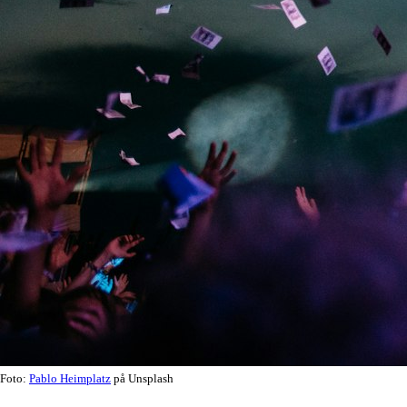
Foto:
Pablo Heimplatz
på Unsplash