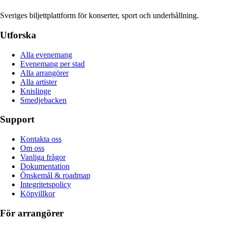
Sveriges biljettplattform för konserter, sport och underhållning.
Utforska
Alla evenemang
Evenemang per stad
Alla arrangörer
Alla artister
Knislinge
Smedjebacken
Support
Kontakta oss
Om oss
Vanliga frågor
Dokumentation
Önskemål & roadmap
Integritetspolicy
Köpvillkor
För arrangörer