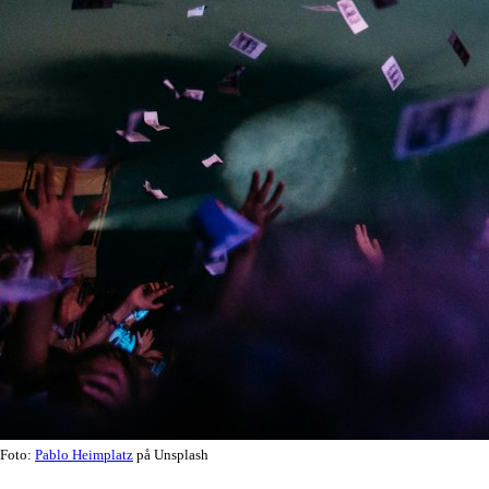
Foto:
Pablo Heimplatz
på Unsplash