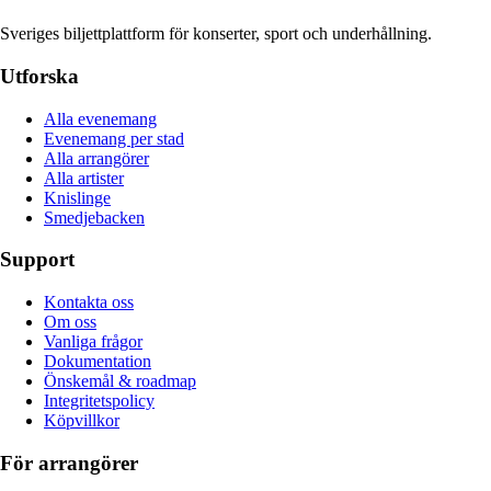
Sveriges biljettplattform för konserter, sport och underhållning.
Utforska
Alla evenemang
Evenemang per stad
Alla arrangörer
Alla artister
Knislinge
Smedjebacken
Support
Kontakta oss
Om oss
Vanliga frågor
Dokumentation
Önskemål & roadmap
Integritetspolicy
Köpvillkor
För arrangörer