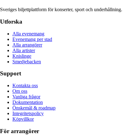
Sveriges biljettplattform för konserter, sport och underhållning.
Utforska
Alla evenemang
Evenemang per stad
Alla arrangörer
Alla artister
Knislinge
Smedjebacken
Support
Kontakta oss
Om oss
Vanliga frågor
Dokumentation
Önskemål & roadmap
Integritetspolicy
Köpvillkor
För arrangörer