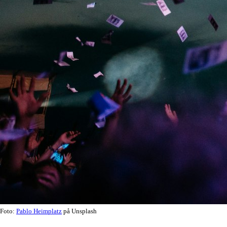
Foto:
Pablo Heimplatz
på Unsplash