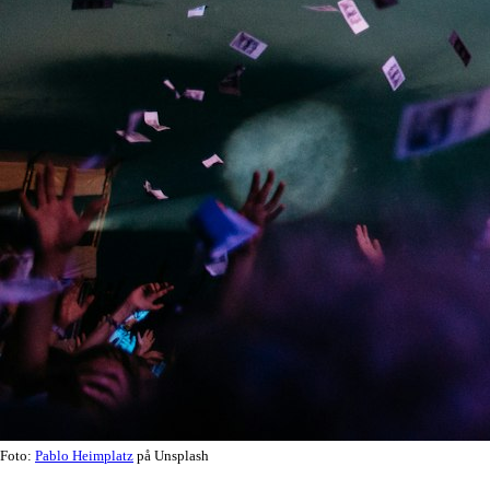
Foto:
Pablo Heimplatz
på Unsplash