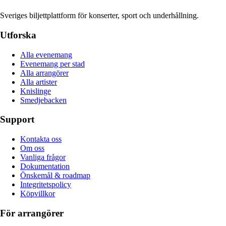
Sveriges biljettplattform för konserter, sport och underhållning.
Utforska
Alla evenemang
Evenemang per stad
Alla arrangörer
Alla artister
Knislinge
Smedjebacken
Support
Kontakta oss
Om oss
Vanliga frågor
Dokumentation
Önskemål & roadmap
Integritetspolicy
Köpvillkor
För arrangörer