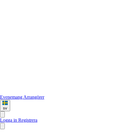
Evenemang
Arrangörer
sv
Logga in
Registrera