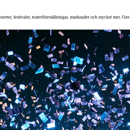
rter, festivaler, teaterföreställningar, marknader och mycket mer. Oavse