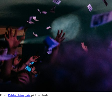
Foto:
Pablo Heimplatz
på Unsplash