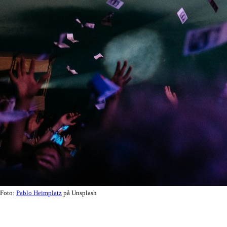
Foto:
Pablo Heimplatz
på Unsplash