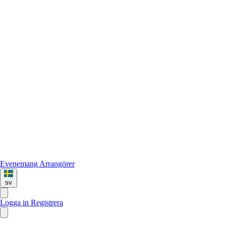
Evenemang
Arrangörer
sv
Logga in
Registrera