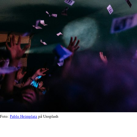
Foto:
Pablo Heimplatz
på Unsplash