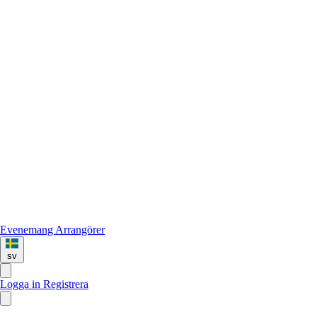
Evenemang
Arrangörer
sv
Logga in
Registrera