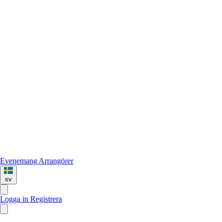
Evenemang
Arrangörer
sv
Logga in
Registrera