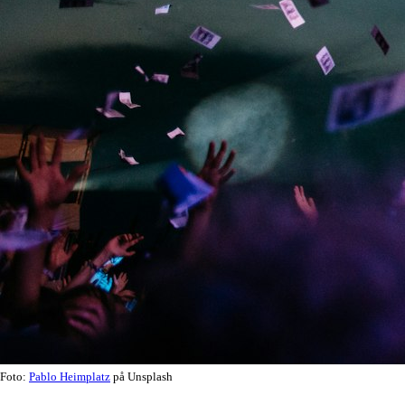
Foto:
Pablo Heimplatz
på Unsplash