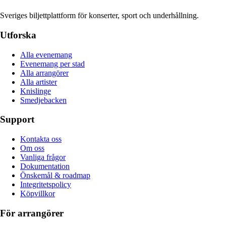
Sveriges biljettplattform för konserter, sport och underhållning.
Utforska
Alla evenemang
Evenemang per stad
Alla arrangörer
Alla artister
Knislinge
Smedjebacken
Support
Kontakta oss
Om oss
Vanliga frågor
Dokumentation
Önskemål & roadmap
Integritetspolicy
Köpvillkor
För arrangörer