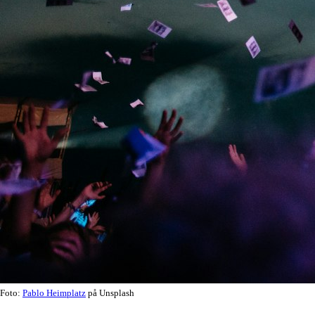
Foto:
Pablo Heimplatz
på Unsplash