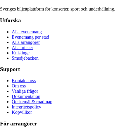
Sveriges biljettplattform för konserter, sport och underhållning.
Utforska
Alla evenemang
Evenemang per stad
Alla arrangörer
Alla artister
Knislinge
Smedjebacken
Support
Kontakta oss
Om oss
Vanliga frågor
Dokumentation
Önskemål & roadmap
Integritetspolicy
Köpvillkor
För arrangörer