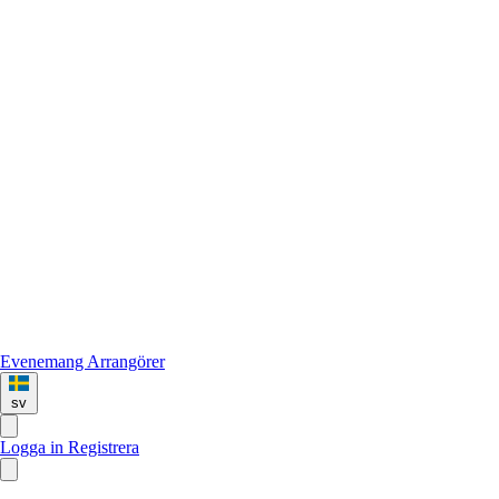
Evenemang
Arrangörer
sv
Logga in
Registrera