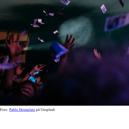
Foto:
Pablo Heimplatz
på Unsplash