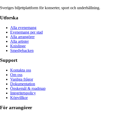
Sveriges biljettplattform för konserter, sport och underhållning.
Utforska
Alla evenemang
Evenemang per stad
Alla arrangörer
Alla artister
Knislinge
Smedjebacken
Support
Kontakta oss
Om oss
Vanliga frågor
Dokumentation
Önskemål & roadmap
Integritetspolicy
Köpvillkor
För arrangörer