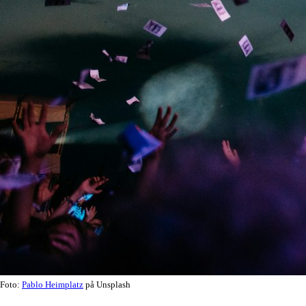
Foto:
Pablo Heimplatz
på Unsplash