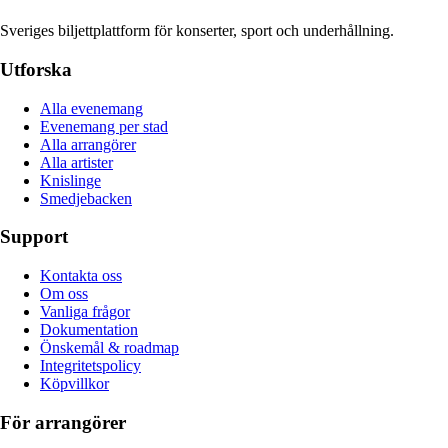
Sveriges biljettplattform för konserter, sport och underhållning.
Utforska
Alla evenemang
Evenemang per stad
Alla arrangörer
Alla artister
Knislinge
Smedjebacken
Support
Kontakta oss
Om oss
Vanliga frågor
Dokumentation
Önskemål & roadmap
Integritetspolicy
Köpvillkor
För arrangörer