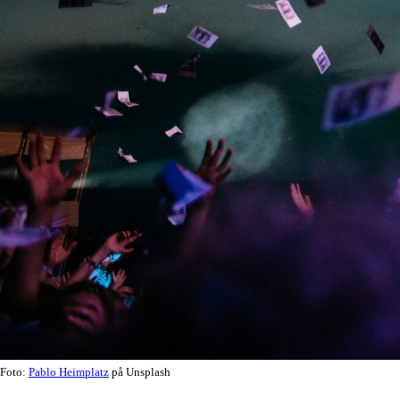
Foto:
Pablo Heimplatz
på Unsplash