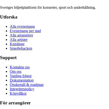
Sveriges biljettplattform för konserter, sport och underhållning.
Utforska
Alla evenemang
Evenemang per stad
Alla arrangörer
Alla artister
Knislinge
Smedjebacken
Support
Kontakta oss
Om oss
Vanliga frågor
Dokumentation
Önskemål & roadmap
Integritetspolicy
Köpvillkor
För arrangörer