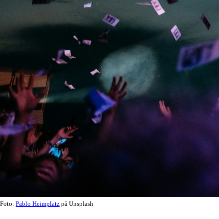
Foto:
Pablo Heimplatz
på Unsplash